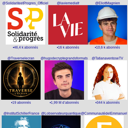
@SolidariteetProgres_Officiel
@laviemediafr
@EliottMagnien
•46,4 k abonnés
•16 k abonnés
•10,6 k abonnés
@Traverselecran
@hugodecryptegrandsformats
@TatianaventoseTV
•19 abonnés
•1,99 M d’abonnés
•344 k abonnés
@InstitutSchillerFrance
@Lobservateurquantique
@CommunautédelEmmanuel