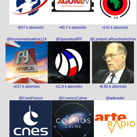
•657 k abonnés
•90,7 k abonnés
•142 k abonnés
@foryoumediaafrica124
@SpacedustFR
@LyndonLaRoucheArchive
•237 k abonnés
•11,9 k abonnés
•8,85 k abonnés
@CnesFrance
@CosmosCalme
@arteradio