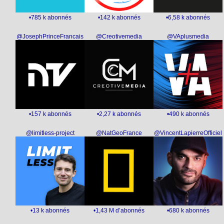
•785 k abonnés
•142 k abonnés
•6,58 k abonnés
@JosephPrinceFrancais
@Creotivemedia
@VAplusmedia
•157 k abonnés
•2,27 k abonnés
•490 k abonnés
@limitless-project
@NatGeoFrance
@VincentLapierreOfficiel
•13 k abonnés
•1,43 M d’abonnés
•680 k abonnés