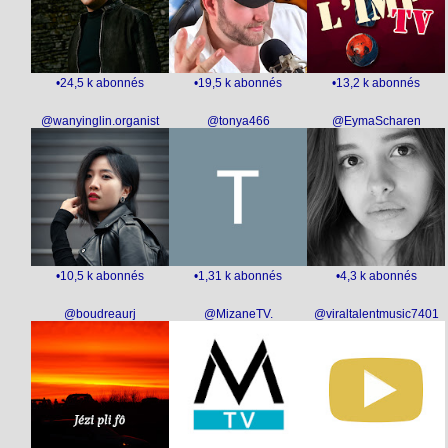
•24,5 k abonnés
•19,5 k abonnés
•13,2 k abonnés
@wanyinglin.organist
@tonya466
@EymaScharen
•10,5 k abonnés
•1,31 k abonnés
•4,3 k abonnés
@boudreaurj
@MizaneTV.
@viraltalentmusic7401