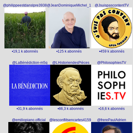
@philippeestdanslpre3938
@JeanDominiqueMichel_1
@JsuispascontentTV
•19,1 k abonnés
•125 k abonnés
•459 k abonnés
@LaBénédiction-m5q
@LHistoriendesPièces
@PhilosophiesTV
•31,9 k abonnés
•86,3 k abonnés
•16,6 k abonnés
@emiliopiano.official
@lesconflitsencartes4159
@frerePaulAdrien