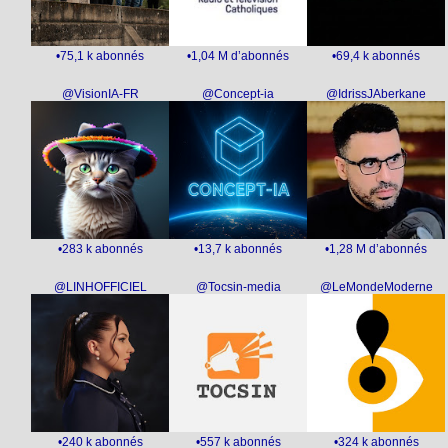
•75,1 k abonnés
•1,04 M d’abonnés
•69,4 k abonnés
@VisionIA-FR
@Concept-ia
@IdrissJAberkane
•283 k abonnés
•13,7 k abonnés
•1,28 M d’abonnés
@LINHOFFICIEL
@Tocsin-media
@LeMondeModerne
•240 k abonnés
•557 k abonnés
•324 k abonnés