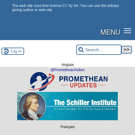
The web site uses free license CC by SA. You can use the articles
giving author or web site.
MENU
Log in
Anglais
@PrometheanAction
Français