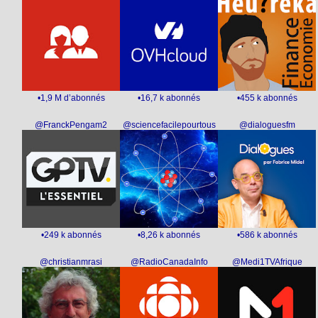
•1,9 M d’abonnés
•16,7 k abonnés
•455 k abonnés
@FranckPengam2
@sciencefacilepourtous
@dialoguesfm
•249 k abonnés
•8,26 k abonnés
•586 k abonnés
@christianmrasi
@RadioCanadaInfo
@Medi1TVAfrique