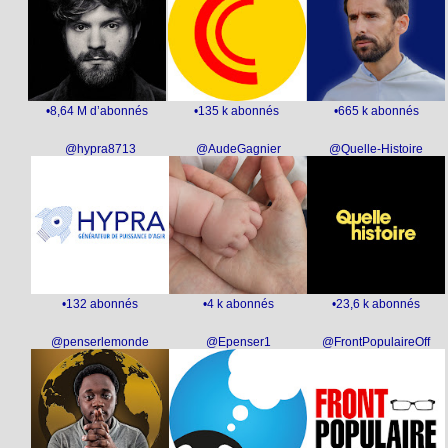
•8,64 M d’abonnés
•135 k abonnés
•665 k abonnés
@hypra8713
@AudeGagnier
@Quelle-Histoire
•132 abonnés
•4 k abonnés
•23,6 k abonnés
@penserlemonde
@Epenser1
@FrontPopulaireOff