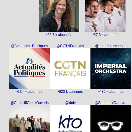
•25,7 k abonnés
•57,6 k abonnés
@Actualites_Politiques
@CGTNFrancais
@imperialorchestra
•13,4 k abonnés
•623 k abonnés
•482 k abonnés
@CollectifCieuxOuverts
@ktotv
@SamouraiDansant