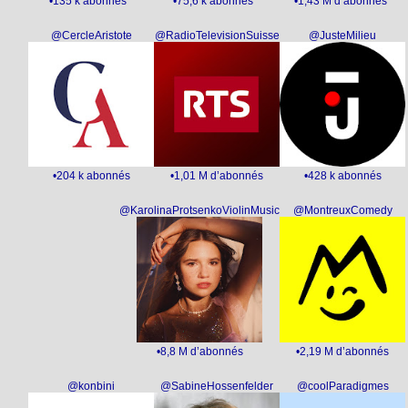
•135 k abonnés
•75,6 k abonnés
•1,43 M d’abonnés
@CercleAristote
@RadioTelevisionSuisse
@JusteMilieu
•204 k abonnés
•1,01 M d’abonnés
•428 k abonnés
@KarolinaProtsenkoViolinMusic
@MontreuxComedy
•8,8 M d’abonnés
•2,19 M d’abonnés
@konbini
@SabineHossenfelder
@coolParadigmes