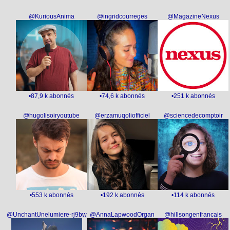
@KuriousAnima
@ingridcourreges
@MagazineNexus
•87,9 k abonnés
•74,6 k abonnés
•251 k abonnés
@hugolisoiryoutube
@erzamuqoliofficiel
@sciencedecomptoir
•553 k abonnés
•192 k abonnés
•114 k abonnés
@UnchantUnelumiere-rj9bw
@AnnaLapwoodOrgan
@hillsongenfrancais