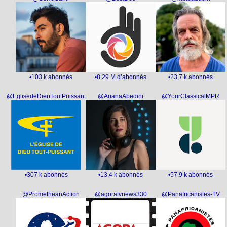
•103 k abonnés
•8,29 M d’abonnés
•23,7 k abonnés
@EglisedeDieuToutPuissant
@ArianaAbedini
@YourClassicalMPR
•307 k abonnés
•13,4 k abonnés
•57,9 k abonnés
@PrometheanAction
@agoratvnews330
@Panafricanistes-TV