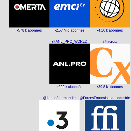
•578 k abonnés
•2,57 M d’abonnés
•4,16 k abonnés
@ANL_PRO_WORLD
@lacroix
•299 k abonnés
•39,8 k abonnés
@france3normandie
@ForcesFrancaisesdelIndustrie