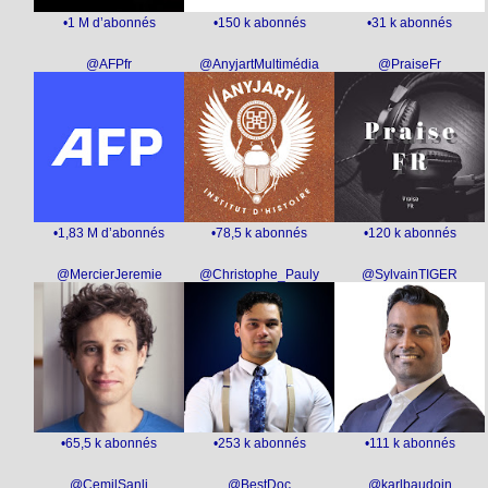
•1 M d’abonnés
•150 k abonnés
•31 k abonnés
@AFPfr
@AnyjartMultimédia
@PraiseFr
•1,83 M d’abonnés
•78,5 k abonnés
•120 k abonnés
@MercierJeremie
@Christophe_Pauly
@SylvainTIGER
•65,5 k abonnés
•253 k abonnés
•111 k abonnés
@CemilSanli
@BestDoc
@karlbaudoin