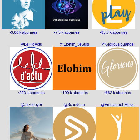
•3,66 k abonnés
•7,5 k abonnés
•85,8 k abonnés
@LeFildActu
@Elohim_JeSuis
@Gloriouslouange
•333 k abonnés
•190 k abonnés
•662 k abonnés
@alizeeeyer
@Scanderia
@Emmanuel-Music