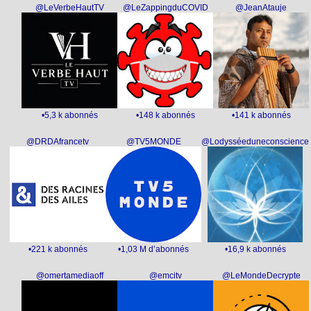
@LeVerbeHautTV
@LeZappingduCOVID
@JeanAtauje
•5,3 k abonnés
•148 k abonnés
•141 k abonnés
@DRDAfrancetv
@TV5MONDE
@Lodysséeduneconscience
•221 k abonnés
•1,03 M d’abonnés
•16,9 k abonnés
@omertamediaoff
@emcitv
@LeMondeDecrypte