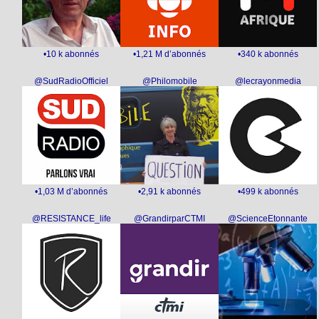
•10 k abonnés
•1,21 M d’abonnés
•340 k abonnés
@SudRadioOfficiel
@Philomobile
@lecrayonmedia
•1,03 M d’abonnés
•2,91 k abonnés
•499 k abonnés
@RESISTANCE_life
@GrandirparCTMI
@ScienceEtonnante