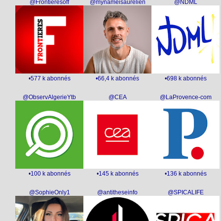
@Frontieresoff
@mynameisaurelien
@NDML
•577 k abonnés
•66,4 k abonnés
•698 k abonnés
@ObservAlgerieYtb
@CEA
@LaProvence-com
•100 k abonnés
•145 k abonnés
•136 k abonnés
@SophieOnly1
@antitheseinfo
@SPICALIFE