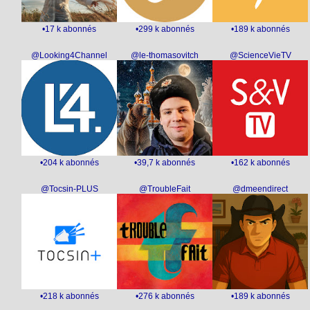
•17 k abonnés
•299 k abonnés
•189 k abonnés
@Looking4Channel
@le-thomasovitch
@ScienceVieTV
•204 k abonnés
•39,7 k abonnés
•162 k abonnés
@Tocsin-PLUS
@TroubleFait
@dmeendirect
•218 k abonnés
•276 k abonnés
•189 k abonnés