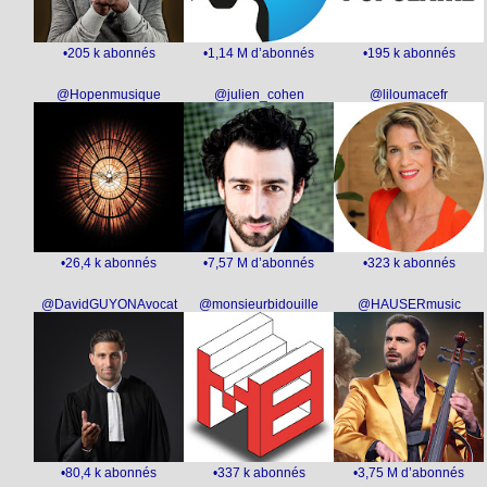
•205 k abonnés
•1,14 M d’abonnés
•195 k abonnés
@Hopenmusique
@julien_cohen
@liloumacefr
•26,4 k abonnés
•7,57 M d’abonnés
•323 k abonnés
@DavidGUYONAvocat
@monsieurbidouille
@HAUSERmusic
•80,4 k abonnés
•337 k abonnés
•3,75 M d’abonnés