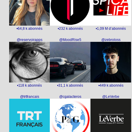
•64,8 k abonnés
•232 k abonnés
•1,09 M d’abonnés
@reservoirapps
@MoodRise5
@zebroloss
•118 k abonnés
•31,1 k abonnés
•449 k abonnés
@trtfrancais
@cgalacteros
@LeVerbe