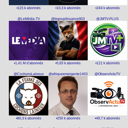
•115 k abonnés
•10,3 k abonnés
•244 k abonnés
@LeMédia-TV
@legoupilnuance903
@JMTV-PLUS
•1,41 M d’abonnés
•5,65 k abonnés
•121 k abonnés
@CochonsLaineux
@afriqueemergente1403
@ObservActuTV
•80,3 k abonnés
•250 k abonnés
•49,7 k abonnés