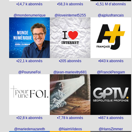
•14,7 k abonnés
•58,3 k abonnés
•1,51 M d’abonnés
@mondenumerique
@iloveinternet5255
@ajplusfrancais
•22,1 k abonnés
•205 abonnés
•943 k abonnés
@PouruneFoi
@jean-marievitry681
@FranckPengam
•32,8 k abonnés
•7,78 k abonnés
•467 k abonnés
@mariedenazareth
@NaimVideos
@HansZimmer