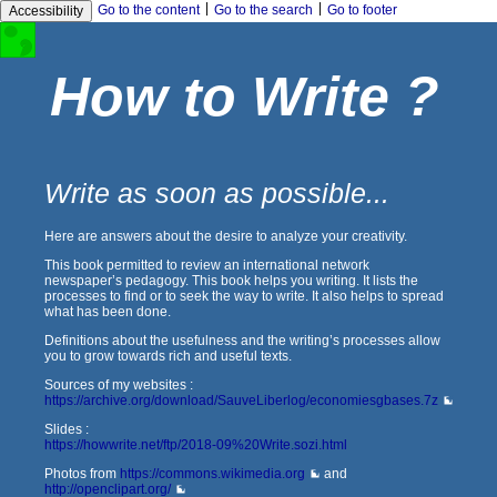
|
|
Go to the content
Go to the search
Go to footer
Accessibility
How to Write ?
Write as soon as possible...
Here are answers about the desire to analyze your creativity.
This book permitted to review an international network
newspaper’s pedagogy. This book helps you writing. It lists the
processes to find or to seek the way to write. It also helps to spread
what has been done.
Definitions about the usefulness and the writing’s processes allow
you to grow towards rich and useful texts.
Sources of my websites :
https://archive.org/download/SauveLiberlog/economiesgbases.7z
Slides :
https://howwrite.net/ftp/2018-09%20Write.sozi.html
Photos from
https://commons.wikimedia.org
and
http://openclipart.org/