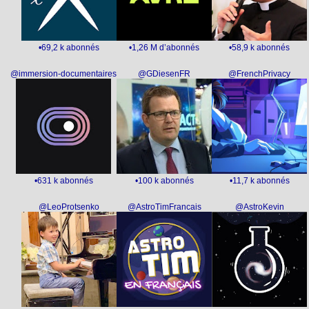
•69,2 k abonnés
•1,26 M d’abonnés
•58,9 k abonnés
@immersion-documentaires
@GDiesenFR
@FrenchPrivacy
•631 k abonnés
•100 k abonnés
•11,7 k abonnés
@LeoProtsenko
@AstroTimFrancais
@AstroKevin