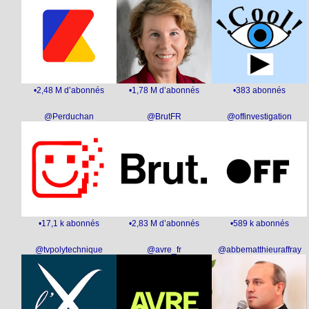
•2,48 M d’abonnés
•1,78 M d’abonnés
•383 abonnés
@Perduchan
@BrutFR
@offinvestigation
•17,1 k abonnés
•2,83 M d’abonnés
•589 k abonnés
@tvpolytechnique
@avre_fr
@abbematthieuraffray