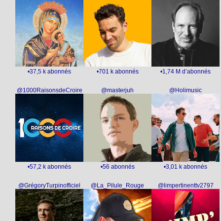
•37,5 k abonnés
•701 k abonnés
•1,74 M d’abonnés
@1000RaisonsdeCroire
@masterjuh
@Holimusic
•57,2 k abonnés
•56 abonnés
•3,01 k abonnés
@GrégoryTurpinofficiel
@La_Pilule_Rouge
@limpertinenttv2797