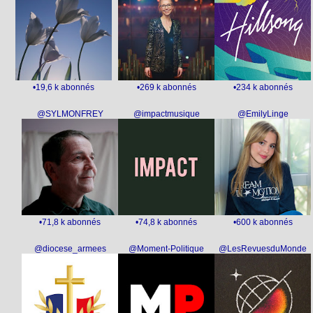
•19,6 k abonnés
•269 k abonnés
•234 k abonnés
@SYLMONFREY
@impactmusique
@EmilyLinge
•71,8 k abonnés
•74,8 k abonnés
•600 k abonnés
@diocese_armees
@Moment-Politique
@LesRevuesduMonde