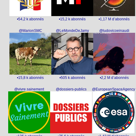
•54,2 k abonnés
•15,2 k abonnés
•1,17 M d’abonnés
@MarionSMC
@LeMondeDeJamy
@ludovicoeinaudi
•15,8 k abonnés
•505 k abonnés
•2,2 M d’abonnés
@vivre.sainement
@dossiers-publics
@EuropeanSpaceAgency