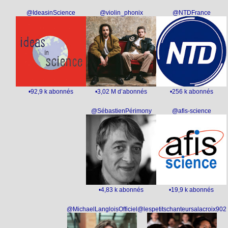
@IdeasinScience
@violin_phonix
@NTDFrance
•92,9 k abonnés
•3,02 M d’abonnés
•256 k abonnés
@SébastienPérimony
@afis-science
•4,83 k abonnés
•19,9 k abonnés
@MichaelLangloisOfficiel
@lespetitschanteursalacroix902