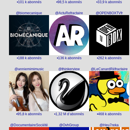
•101 k abonnés
•98,5 k abonnés
•33,9 k abonnés
@biomecanique
@ActuRefractaire
@OPENBOXTVfr
•188 k abonnés
•136 k abonnés
•262 k abonnés
@anniemimimusic
@thinkerview
@LeCanardRéfractaire
•95,8 k abonnés
•1,32 M d’abonnés
•468 k abonnés
@DocumentaireSociété
@OvhGroup
@Heu7reka